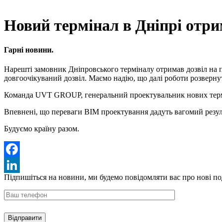
Новий термінал в Дніпрі отрим
Гарні новини.
Нарешті замовник Дніпровського терміналу отримав дозвіл на поч
довгоочікуваний дозвіл. Маємо надію, що далі роботи розвернут
Команда UVT GROUP, генеральний проектувальник нових терміна
Впевнені, що переваги BIM проектування дадуть вагомий резул
Будуємо країну разом.
Facebook
Підпишіться на новини,
ми будемо повідомляти вас про нові по
LinkedIn