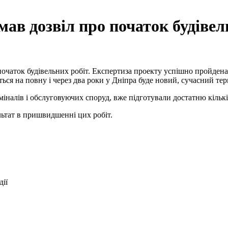
ав дозвіл про початок будівел
аток будівельних робіт. Експертиза проекту успішно пройдена на 
ься на повну і через два роки у Дніпра буде новий, сучасний тер
лів і обслуговуючих споруд, вже підготували достатню кількіст
ьтат в пришвидшенні цих робіт.
дії