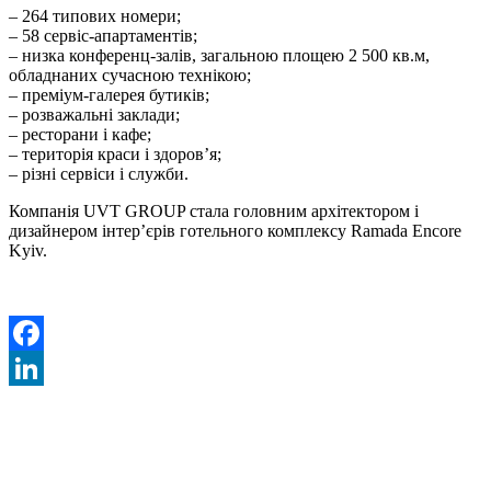
– 264 типових номери;
– 58 сервіс-апартаментів;
– низка конференц-залів, загальною площею 2 500 кв.м,
обладнаних сучасною технікою;
– преміум-галерея бутиків;
– розважальні заклади;
– ресторани і кафе;
– територія краси і здоров’я;
– різні сервіси і служби.
Компанія UVT GROUP стала головним архітектором і
дизайнером інтер’єрів готельного комплексу Ramada Encore
Kyiv.
Facebook
LinkedIn