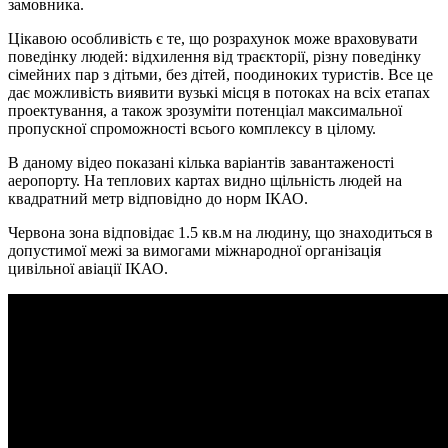
замовника.
Цікавою особливість є те, що розрахунок може враховувати
поведінку людей: відхилення від траєкторії, різну поведінку
сімейних пар з дітьми, без дітей, поодиноких туристів. Все це
дає можливість виявити вузькі місця в потоках на всіх етапах
проектування, а також зрозуміти потенціал максимальної
пропускної спроможності всього комплексу в цілому.
В даному відео показані кілька варіантів завантаженості
аеропорту. На теплових картах видно щільність людей на
квадратний метр відповідно до норм ІКАО.
Червона зона відповідає 1.5 кв.м на людину, що знаходиться в
допустимої межі за вимогами міжнародної організація
цивільної авіації ІКАО.