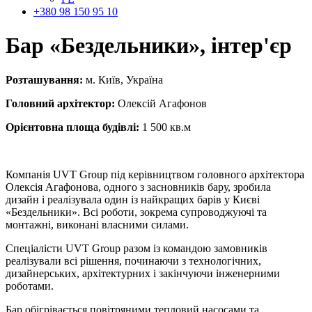
+380 98 150 95 10
Бар «Бездельники»,
інтер'єр
Розташування:
м. Київ, Україна
Головний архітектор:
Олексій Агафонов
Орієнтовна площа будівлі:
1 500 кв.м
Компанія UVT Group під керівництвом головного архітектора
Олексія Агафонова, одного з засновників бару, зробила
дизайн і реалізувала один із найкращих барів у Києві
«Бездельники». Всі роботи, зокрема супроводжуючі та
монтажні, виконані власними силами.
Спеціалісти UVT Group разом із командою замовників
реалізували всі рішення, починаючи з технологічних,
дизайнерських, архітектурних і закінчуючи інженерними
роботами.
Бар обігрівається повітряними тепловий насосами та