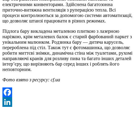
електричними конвенторами. Здійснена багатозонна
приточно-витяжна вентиляція з руперацією тепла. Всі
процеси контролюються за допомогою системи автоматизації,
що дозволяє штанзі працювати в різних режимах.
Підлога бару викладена металевою плиткою з лазерною
нарізкою, крім металевих балок є старий фарбований паркет з
унікальним малюнком. Родзинка бару — дитяча карусель,
перероблена під стіл. Також тут є фотомашинка, що дозволяє
робити миттєві знімки, динамічна стіна між туалетами, рухомі
направляючі кранів для розливу пива та багато інших деталей
інтер’єру, що вирізняють бар серед інших і роблять його
неповторним.
Фото взято з ресурсу: cf.ua
Facebook
LinkedIn