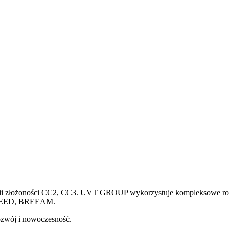
orii złożoności CC2, CC3. UVT GROUP wykorzystuje kompleksowe rozwi
, LEED, BREEAM.
ozwój i nowoczesność.