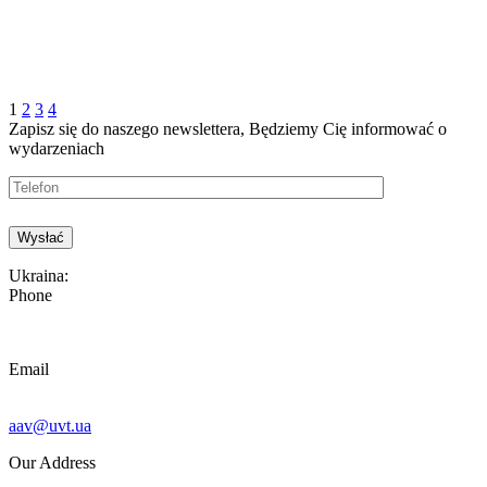
1
2
3
4
Zapisz się do naszego newslettera, Będziemy
Cię informować o
wydarzeniach
Passenger Flows at Dnipro International Airport
Ukraina:
Phone
Email
aav@uvt.ua
Our Address