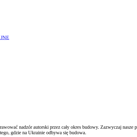
YJNE
ować nadzór autorski przez cały okres budowy. Zazwyczaj nasze proje
d tego, gdzie na Ukrainie odbywa się budowa.