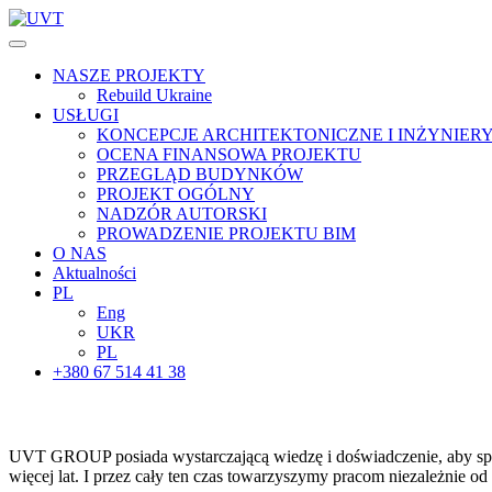
NASZE PROJEKTY
Rebuild Ukraine
USŁUGI
KONCEPCJE ARCHITEKTONICZNE I INŻYNIER
OCENA FINANSOWA PROJEKTU
PRZEGLĄD BUDYNKÓW
PROJEKT OGÓLNY
NADZÓR AUTORSKI
PROWADZENIE PROJEKTU BIM
O NAS
Aktualności
PL
Eng
UKR
PL
+380 67 514 41 38
UVT GROUP posiada wystarczającą wiedzę i doświadczenie, aby spraw
więcej lat. I przez cały ten czas towarzyszymy pracom niezależnie o