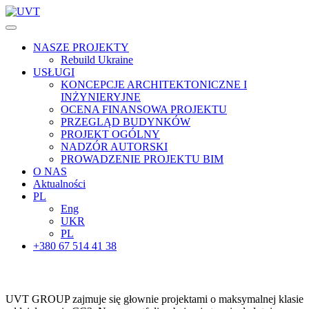
NASZE PROJEKTY
Rebuild Ukraine
USŁUGI
KONCEPCJE ARCHITEKTONICZNE I
INŻYNIERYJNE
OCENA FINANSOWA PROJEKTU
PRZEGLĄD BUDYNKÓW
PROJEKT OGÓLNY
NADZÓR AUTORSKI
PROWADZENIE PROJEKTU BIM
O NAS
Aktualności
PL
Eng
UKR
PL
+380 67 514 41 38
UVT GROUP zajmuje się głownie projektami o maksymalnej klasie