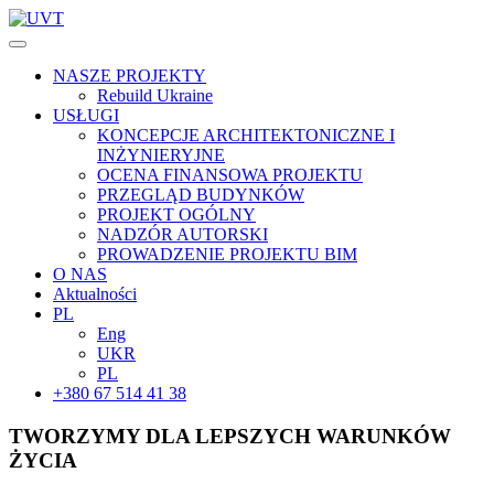
NASZE PROJEKTY
Rebuild Ukraine
USŁUGI
KONCEPCJE ARCHITEKTONICZNE I
INŻYNIERYJNE
OCENA FINANSOWA PROJEKTU
PRZEGLĄD BUDYNKÓW
PROJEKT OGÓLNY
NADZÓR AUTORSKI
PROWADZENIE PROJEKTU BIM
O NAS
Aktualności
PL
Eng
UKR
PL
+380 67 514 41 38
TWORZYMY DLA LEPSZYCH WARUNKÓW
ŻYCIA