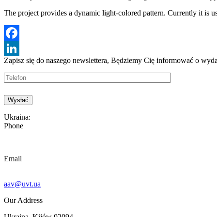
The project provides a dynamic light-colored pattern. Currently it i
Facebook
Zapisz się do naszego newslettera, Będziemy
Cię informować o wyda
LinkedIn
Ukraina:
Phone
Email
aav@uvt.ua
Our Address
Ukraina, Kijów 02094,