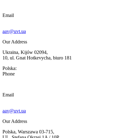
Email
aav@uvt.ua
Our Address
Ukraina, Kijów 02094,
10, ul. Gnat Hotkevycha, biuro 181
Polska:
Phone
Email
aav@uvt.ua
Our Address
Polska, Warszawa 03-715,
UL. Stefana Okrzei 1A / 10P