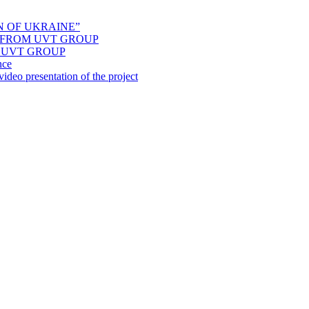
N OF UKRAINE”
” FROM UVT GROUP
 UVT GROUP
nce
ideo presentation of the project