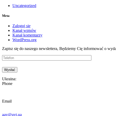
Uncategorized
Meta
Zaloguj się
Kanał wpisów
Kanał komentarzy
WordPress.org
Zapisz się do naszego newslettera, Będziemy
Cię informować o wyda
Ukraina:
Phone
Email
aav@uvt.ua