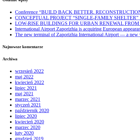
Conference “BUILD BACK BETTER. RECONSTRUCTIO
CONCEPTUAL PROJECT “SINGLE-FAMILY SHELTER
LOW-RISE BUILDINGS FOR URBAN RENEWAL FROM
International Airport Zaporizhia is acquiring European appeara
The new terminal of Zaporizhia International Airport — a new v
Najnowsze komentarze
Archiwa
wrzesień 2022
maj 2022
kwiecień 2022
lipiec 2021
maj 2021
marzec 2021
styczeń 2021
październik 2020
lipiec 2020
kwiecień 2020
marzec 2020
luty 2020
grudzień 2019