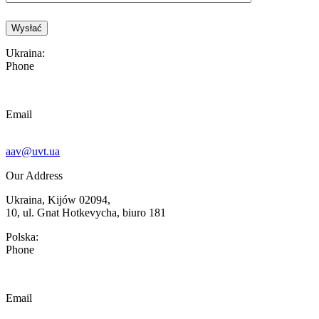
Pharmaceutical Centre “Angola”|
Ukraina:
Phone
Email
aav@uvt.ua
Our Address
Ukraina, Kijów 02094,
10, ul. Gnat Hotkevycha, biuro 181
Polska:
Phone
Email